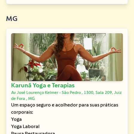
MG
Karunã Yoga e Terapias
Av José Lourenço Kelmer - São Pedro , 1300, Sala 209, Juiz
de Fora , MG
Um espaço seguro e acolhedor para suas práticas
corporais:
Yoga
Yoga Laboral
Pausa Restauradora