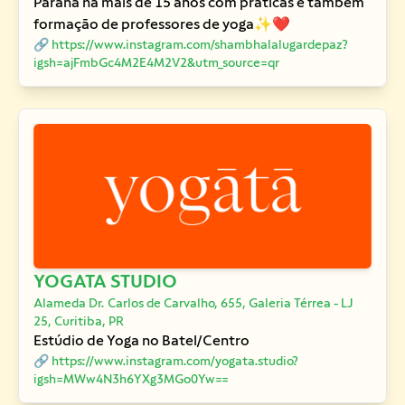
Paraná há mais de 15 anos com práticas e também
formação de professores de yoga✨❤️
🔗 https://www.instagram.com/shambhalalugardepaz?
igsh=ajFmbGc4M2E4M2V2&utm_source=qr
YOGATA STUDIO
Alameda Dr. Carlos de Carvalho, 655, Galeria Térrea - LJ
25, Curitiba, PR
Estúdio de Yoga no Batel/Centro
🔗 https://www.instagram.com/yogata.studio?
igsh=MWw4N3h6YXg3MGo0Yw==