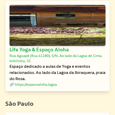
Life Yoga & Espaço Aloha
Rua Aguapé (Rua 41180), S/N, Ao lado da Lagoa de Cima,
Imbituba, SC
Espaço dedicado a aulas de Yoga e eventos
relacionados. Ao lado da Lagoa da Ibiraquera, praia
do Rosa.
🔗 https://espacoaloha.lagoa
São Paulo